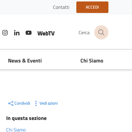
Contatti
ACCEDI
acebook
Instagram
Linkedin
youtube
Web TV
Cerca
News & Eventi
Chi Siamo
Condividi
Vedi azioni
In questa sezione
Chi Siamo