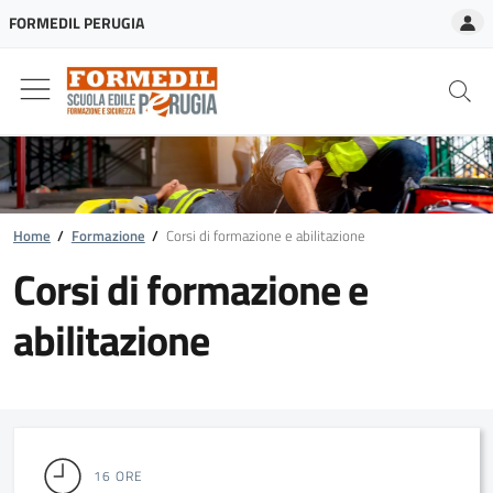
A
FORMEDIL PERUGIA
Home
/
Formazione
/
Corsi di formazione e abilitazione
Corsi di formazione e
abilitazione
16 ORE